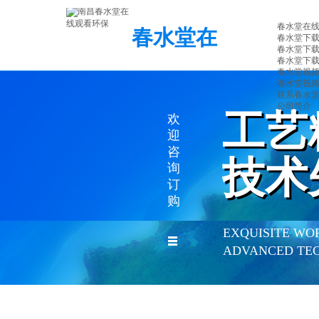
春水堂在
春水堂在
春水堂下
春水堂下
线观看环
春水堂下
春水堂视频
春水堂视
保
联系春水
公司简介
工艺
工艺
欢
迎
咨
技术
技术
询
订
购
EXQUISITE WO
ADVANCED TE